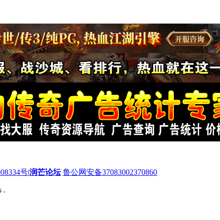
08334号
|
润芒论坛
鲁公网安备37083002370860
 .