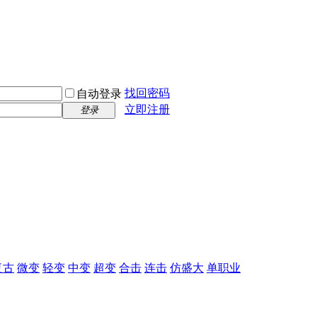
找回密码
自动登录
立即注册
登录
复古
微变
轻变
中变
超变
合击
连击
仿盛大
单职业