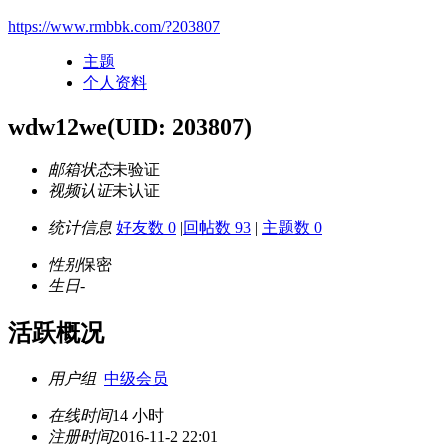
https://www.rmbbk.com/?203807
主题
个人资料
wdw12we
(UID: 203807)
邮箱状态
未验证
视频认证
未认证
统计信息
好友数 0
|
回帖数 93
|
主题数 0
性别
保密
生日
-
活跃概况
用户组
中级会员
在线时间
14 小时
注册时间
2016-11-2 22:01