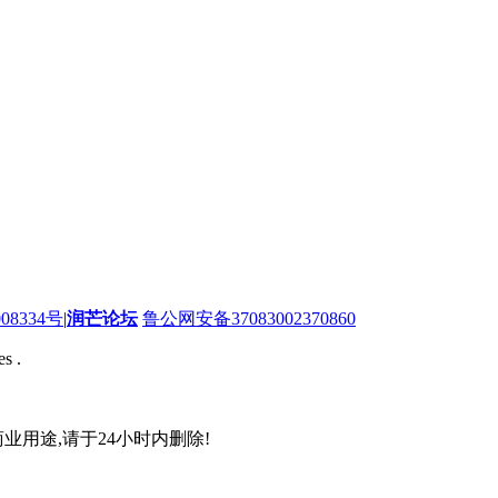
08334号
|
润芒论坛
鲁公网安备37083002370860
s .
业用途,请于24小时内删除!