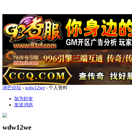
润芒论坛
›
wdw12we
›
个人资料
加为好友
发送消息
wdw12we