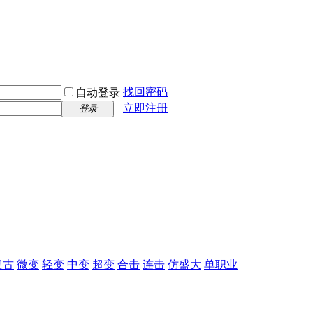
找回密码
自动登录
立即注册
登录
复古
微变
轻变
中变
超变
合击
连击
仿盛大
单职业