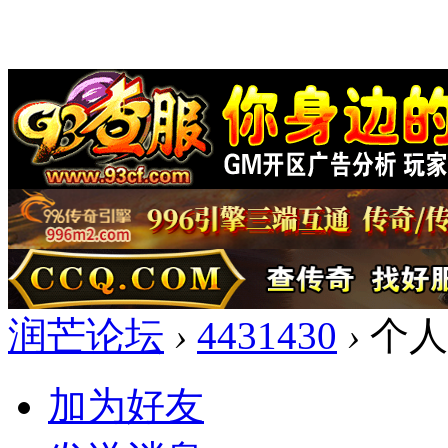
润芒论坛
›
4431430
›
个人
加为好友