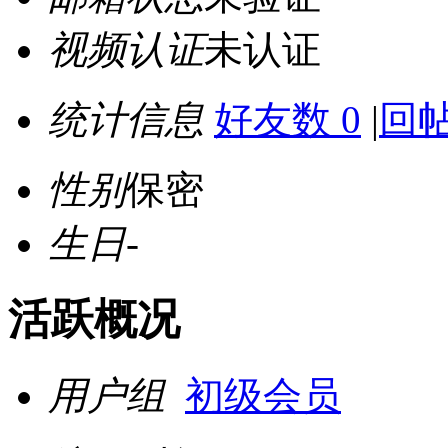
视频认证
未认证
统计信息
好友数 0
|
回帖
性别
保密
生日
-
活跃概况
用户组
初级会员