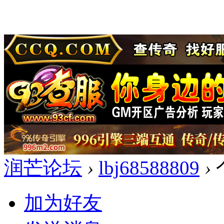
润芒论坛
›
lbj68588809
›
加为好友