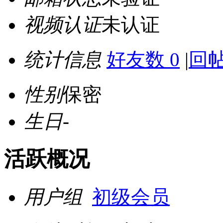
视频认证
未认证
统计信息
好友数 0
|
回帖
性别
保密
生日
-
活跃概况
用户组
初级会员