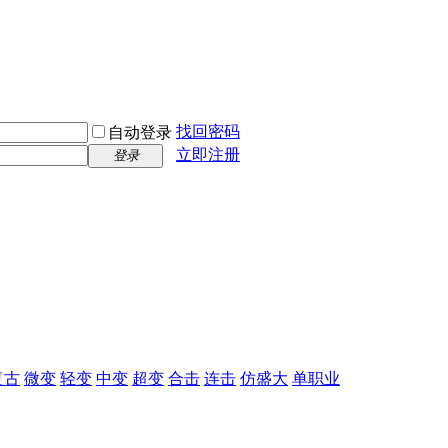
找回密码
自动登录
立即注册
登录
复古
微变
轻变
中变
超变
合击
连击
仿盛大
单职业