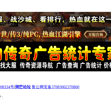
08334号
|
润芒论坛
鲁公网安备37083002370860
 .