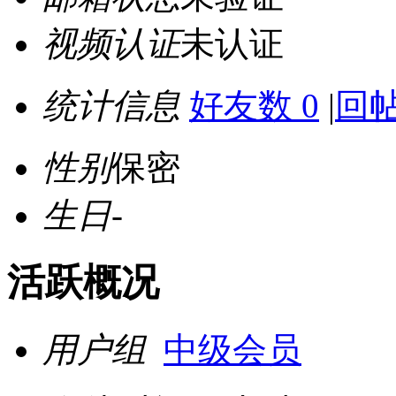
视频认证
未认证
统计信息
好友数 0
|
回帖
性别
保密
生日
-
活跃概况
用户组
中级会员