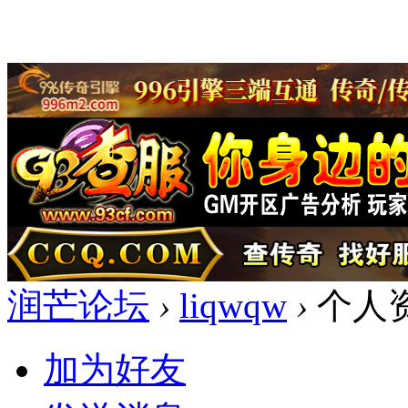
润芒论坛
›
liqwqw
›
个人
加为好友