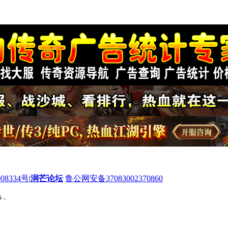
08334号
|
润芒论坛
鲁公网安备37083002370860
 .