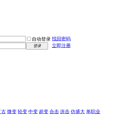
找回密码
自动登录
立即注册
登录
复古
微变
轻变
中变
超变
合击
连击
仿盛大
单职业