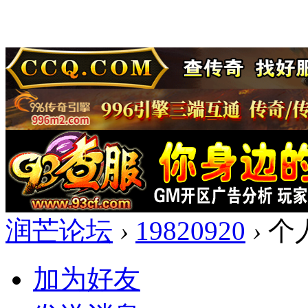
润芒论坛
›
19820920
›
个
加为好友