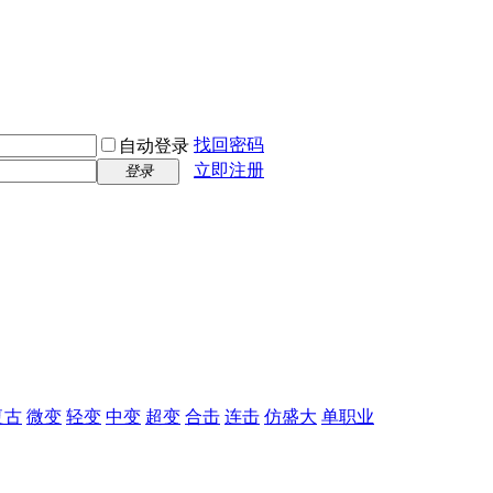
找回密码
自动登录
立即注册
登录
复古
微变
轻变
中变
超变
合击
连击
仿盛大
单职业