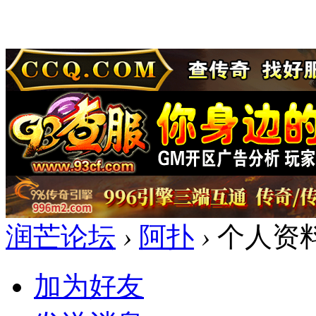
润芒论坛
›
阿扑
›
个人资
加为好友