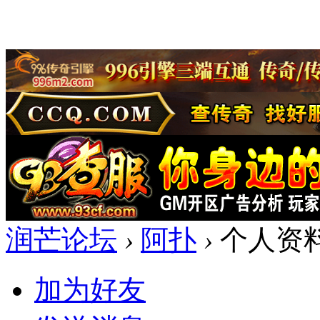
润芒论坛
›
阿扑
›
个人资
加为好友