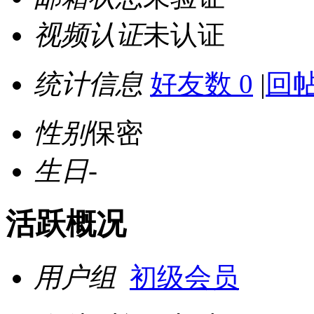
视频认证
未认证
统计信息
好友数 0
|
回帖
性别
保密
生日
-
活跃概况
用户组
初级会员