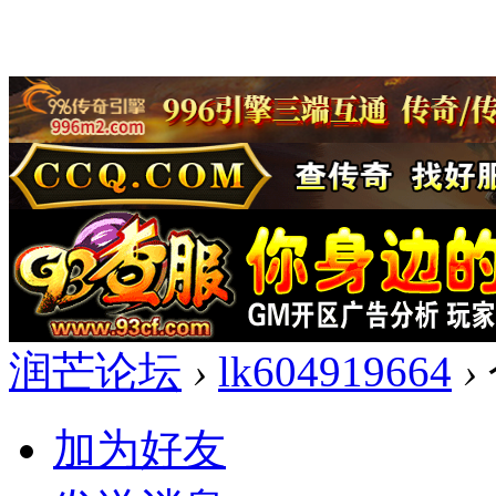
润芒论坛
›
lk604919664
›
加为好友