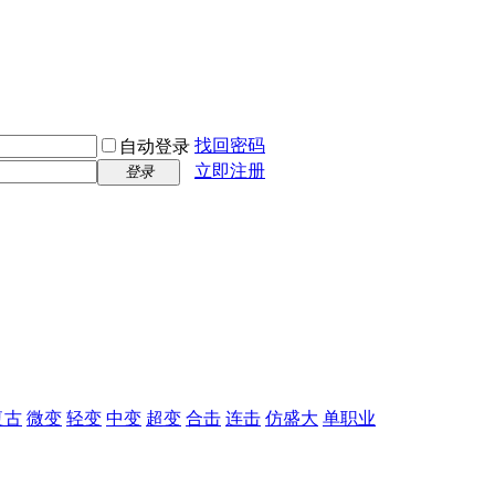
找回密码
自动登录
立即注册
登录
复古
微变
轻变
中变
超变
合击
连击
仿盛大
单职业