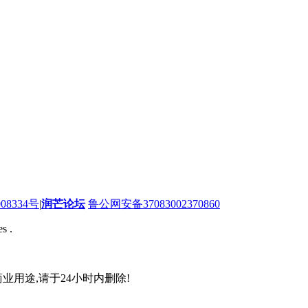
08334号
|
润芒论坛
鲁公网安备37083002370860
s .
业用途,请于24小时内删除!