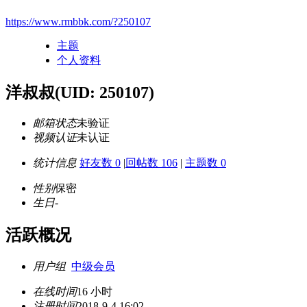
https://www.rmbbk.com/?250107
主题
个人资料
洋叔叔
(UID: 250107)
邮箱状态
未验证
视频认证
未认证
统计信息
好友数 0
|
回帖数 106
|
主题数 0
性别
保密
生日
-
活跃概况
用户组
中级会员
在线时间
16 小时
注册时间
2018-9-4 16:02