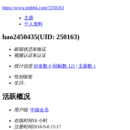
https://www.rmbbk.com/?250163
主题
个人资料
hao2450435
(UID: 250163)
邮箱状态
未验证
视频认证
未认证
统计信息
好友数 0
|
回帖数 121
|
主题数 1
性别
保密
生日
-
活跃概况
用户组
中级会员
在线时间
18 小时
注册时间
2018-9-8 15:17