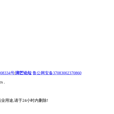
08334号
|
润芒论坛
鲁公网安备37083002370860
s .
业用途,请于24小时内删除!