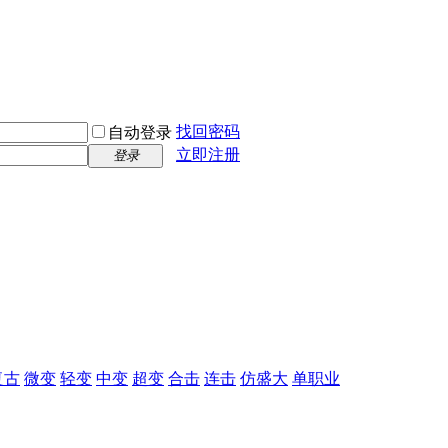
找回密码
自动登录
立即注册
登录
复古
微变
轻变
中变
超变
合击
连击
仿盛大
单职业