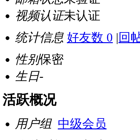
视频认证
未认证
统计信息
好友数 0
|
回帖
性别
保密
生日
-
活跃概况
用户组
中级会员