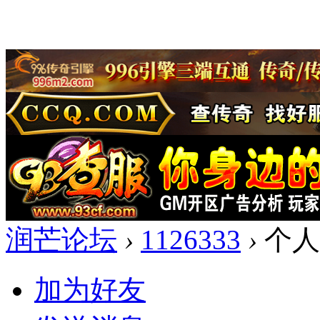
润芒论坛
›
1126333
›
个人
加为好友