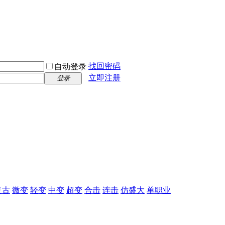
找回密码
自动登录
立即注册
登录
复古
微变
轻变
中变
超变
合击
连击
仿盛大
单职业