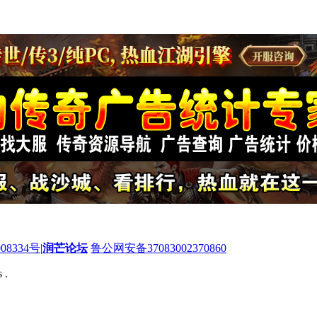
08334号
|
润芒论坛
鲁公网安备37083002370860
 .