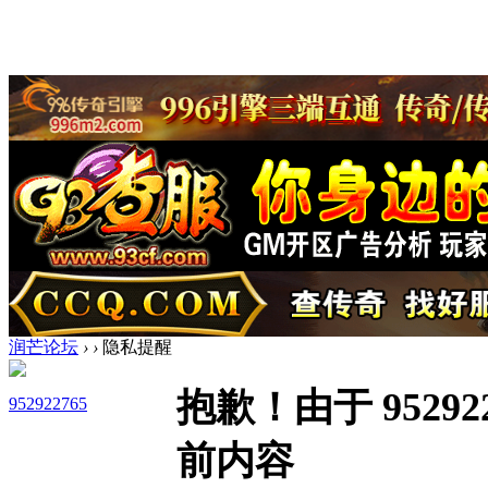
润芒论坛
›
›
隐私提醒
抱歉！由于 9529
952922765
前内容