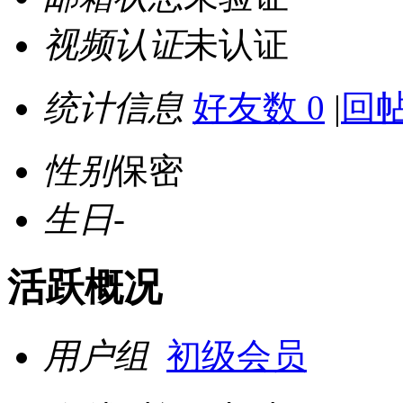
视频认证
未认证
统计信息
好友数 0
|
回帖
性别
保密
生日
-
活跃概况
用户组
初级会员