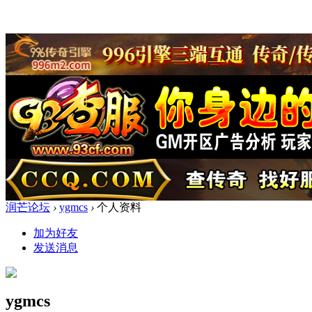
润芒论坛
›
ygmcs
›
个人资料
加为好友
发送消息
ygmcs