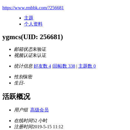
https://www.rmbbk.com/?256681
主题
个人资料
ygmcs
(UID: 256681)
邮箱状态
未验证
视频认证
未认证
统计信息
好友数 4
|
回帖数 338
|
主题数 0
性别
保密
生日
-
活跃概况
用户组
高级会员
在线时间
52 小时
注册时间
2019-5-15 11:12