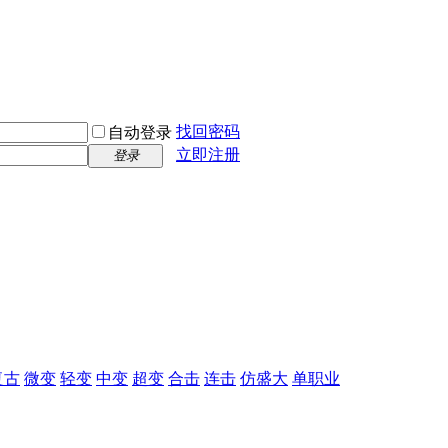
找回密码
自动登录
立即注册
登录
复古
微变
轻变
中变
超变
合击
连击
仿盛大
单职业