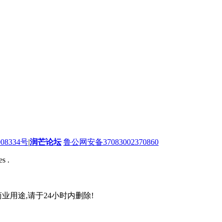
08334号
|
润芒论坛
鲁公网安备37083002370860
s .
业用途,请于24小时内删除!