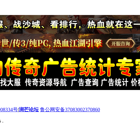
08334号
|
润芒论坛
鲁公网安备37083002370860
 .