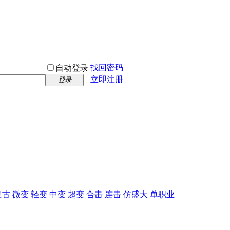
找回密码
自动登录
立即注册
登录
复古
微变
轻变
中变
超变
合击
连击
仿盛大
单职业