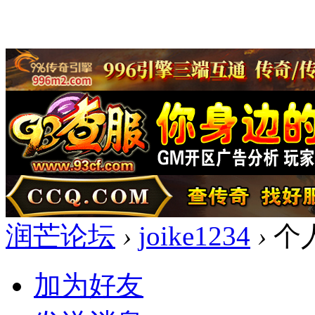
润芒论坛
›
joike1234
›
个
加为好友