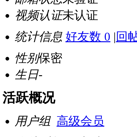
视频认证
未认证
统计信息
好友数 0
|
回帖
性别
保密
生日
-
活跃概况
用户组
高级会员