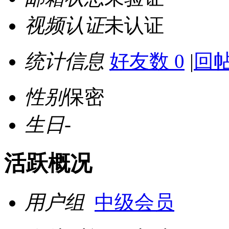
视频认证
未认证
统计信息
好友数 0
|
回帖
性别
保密
生日
-
活跃概况
用户组
中级会员