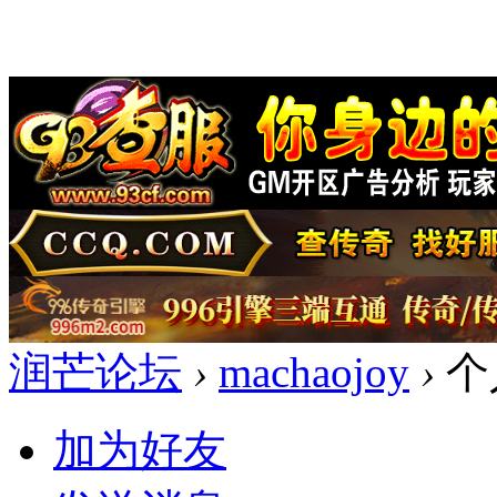
润芒论坛
›
machaojoy
›
个
加为好友