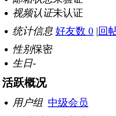
视频认证
未认证
统计信息
好友数 0
|
回帖
性别
保密
生日
-
活跃概况
用户组
中级会员