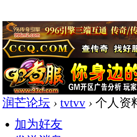
润芒论坛
›
tvtvv
›
个人资
加为好友