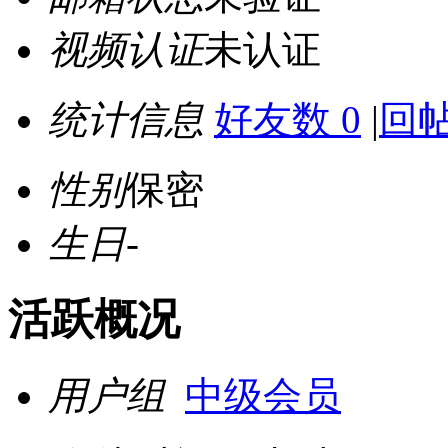
视频认证
未认证
统计信息
好友数 0
|
回帖
性别
保密
生日
-
活跃概况
用户组
中级会员