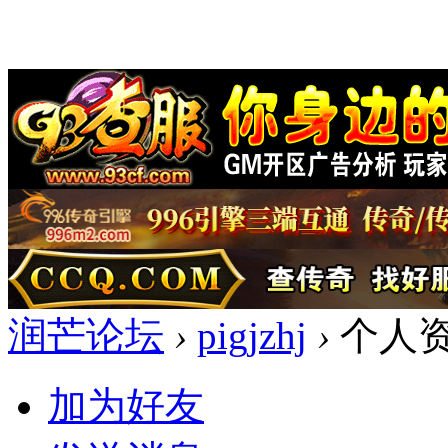
润芒论坛
›
pigjzhj
›
个人
加为好友