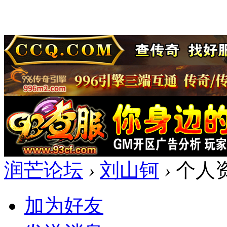
润芒论坛
›
刘山钶
›
个人
加为好友