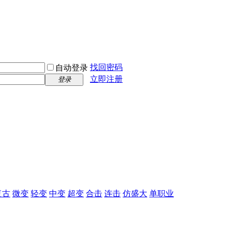
找回密码
自动登录
立即注册
登录
复古
微变
轻变
中变
超变
合击
连击
仿盛大
单职业