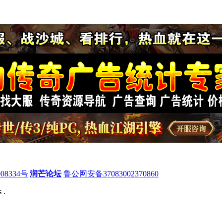
08334号
|
润芒论坛
鲁公网安备37083002370860
 .