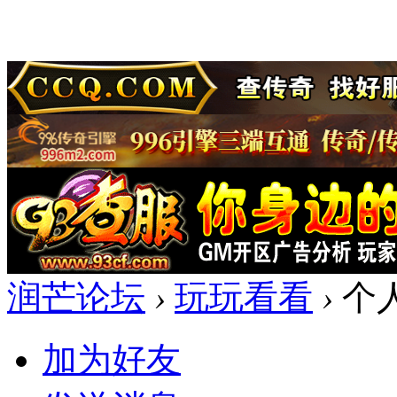
润芒论坛
›
玩玩看看
›
个
加为好友