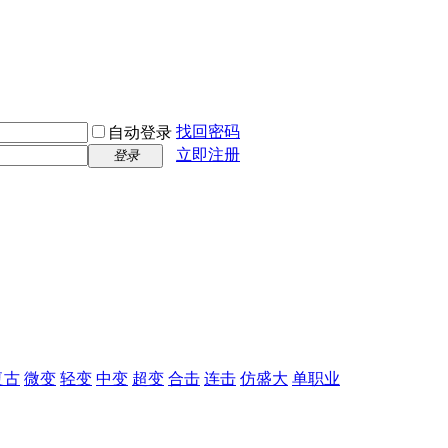
找回密码
自动登录
立即注册
登录
复古
微变
轻变
中变
超变
合击
连击
仿盛大
单职业