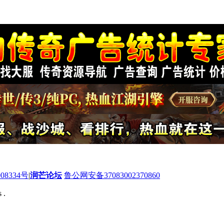
08334号
|
润芒论坛
鲁公网安备37083002370860
 .