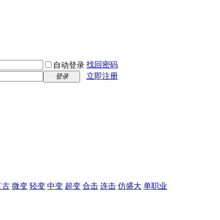
找回密码
自动登录
立即注册
登录
复古
微变
轻变
中变
超变
合击
连击
仿盛大
单职业