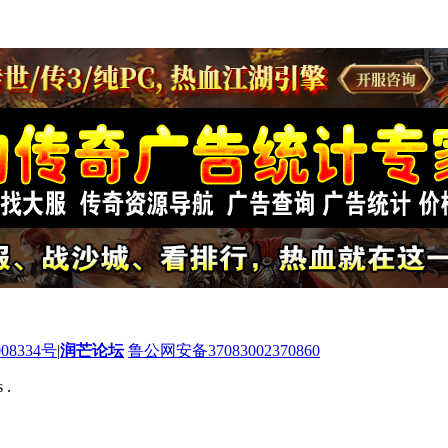
08334号
|
润芒论坛
鲁公网安备37083002370860
 .