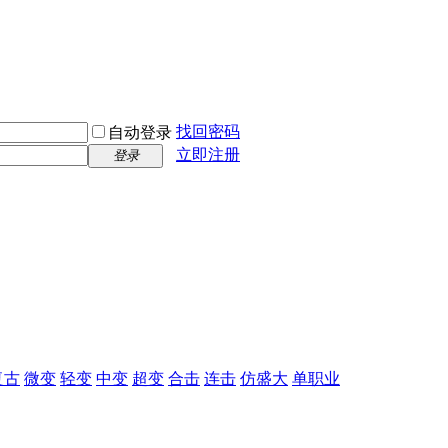
找回密码
自动登录
立即注册
登录
复古
微变
轻变
中变
超变
合击
连击
仿盛大
单职业