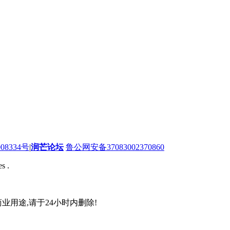
08334号
|
润芒论坛
鲁公网安备37083002370860
s .
业用途,请于24小时内删除!