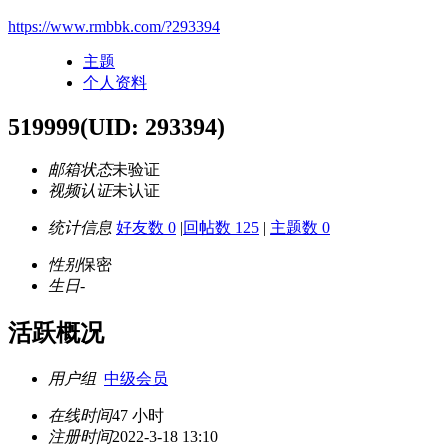
https://www.rmbbk.com/?293394
主题
个人资料
519999
(UID: 293394)
邮箱状态
未验证
视频认证
未认证
统计信息
好友数 0
|
回帖数 125
|
主题数 0
性别
保密
生日
-
活跃概况
用户组
中级会员
在线时间
47 小时
注册时间
2022-3-18 13:10