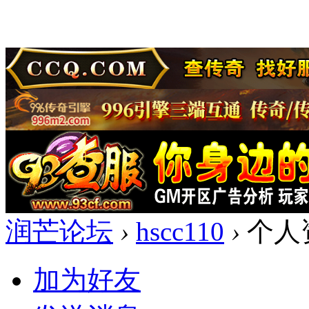
润芒论坛
›
hscc110
›
个人
加为好友