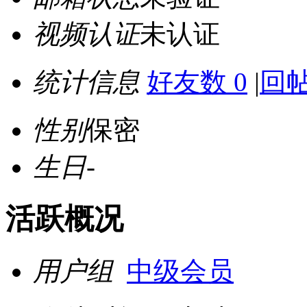
视频认证
未认证
统计信息
好友数 0
|
回帖
性别
保密
生日
-
活跃概况
用户组
中级会员