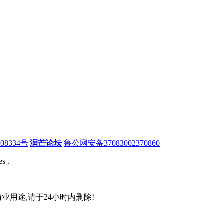
08334号
|
润芒论坛
鲁公网安备37083002370860
s .
业用途,请于24小时内删除!