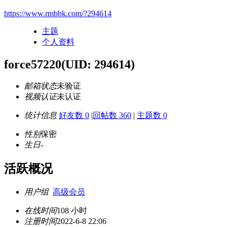
https://www.rmbbk.com/?294614
主题
个人资料
force57220
(UID: 294614)
邮箱状态
未验证
视频认证
未认证
统计信息
好友数 0
|
回帖数 360
|
主题数 0
性别
保密
生日
-
活跃概况
用户组
高级会员
在线时间
108 小时
注册时间
2022-6-8 22:06