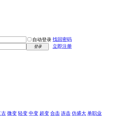
找回密码
自动登录
立即注册
登录
复古
微变
轻变
中变
超变
合击
连击
仿盛大
单职业