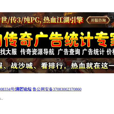
08334号
|
润芒论坛
鲁公网安备37083002370860
 .