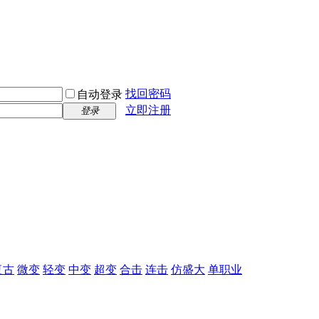
找回密码
自动登录
立即注册
登录
复古
微变
轻变
中变
超变
合击
连击
仿盛大
单职业