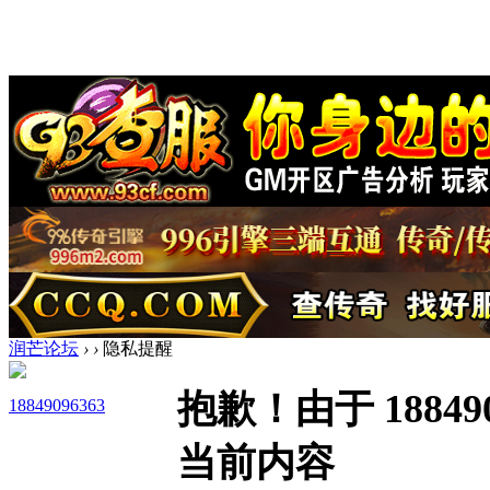
润芒论坛
›
›
隐私提醒
抱歉！由于 1884
18849096363
当前内容