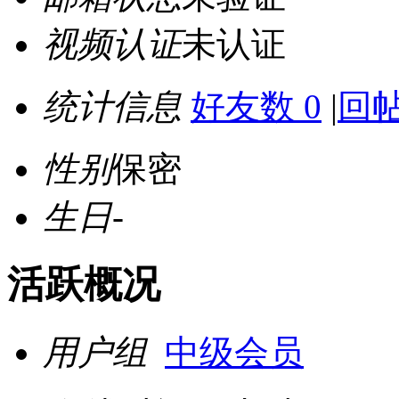
视频认证
未认证
统计信息
好友数 0
|
回帖
性别
保密
生日
-
活跃概况
用户组
中级会员