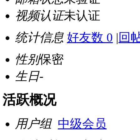
视频认证
未认证
统计信息
好友数 0
|
回帖
性别
保密
生日
-
活跃概况
用户组
中级会员