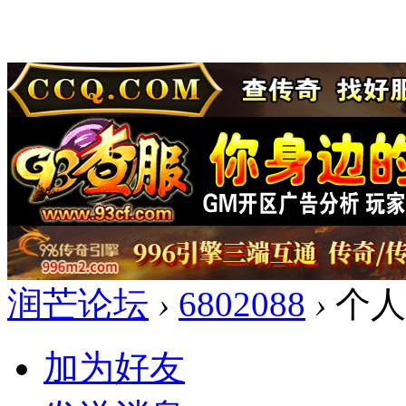
润芒论坛
›
6802088
›
个人
加为好友