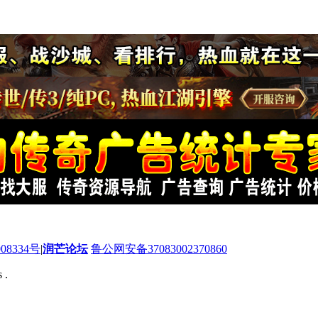
08334号
|
润芒论坛
鲁公网安备37083002370860
 .