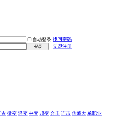
找回密码
自动登录
立即注册
登录
复古
微变
轻变
中变
超变
合击
连击
仿盛大
单职业