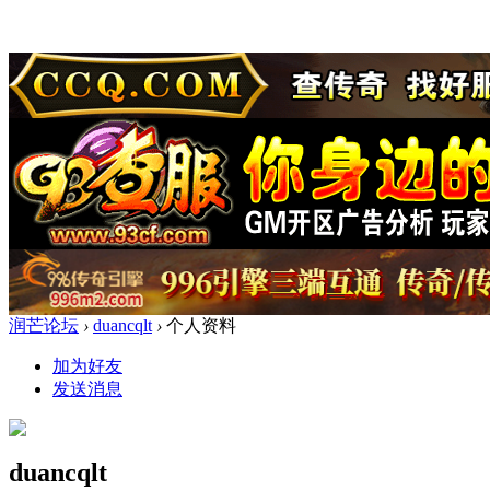
润芒论坛
›
duancqlt
›
个人资料
加为好友
发送消息
duancqlt