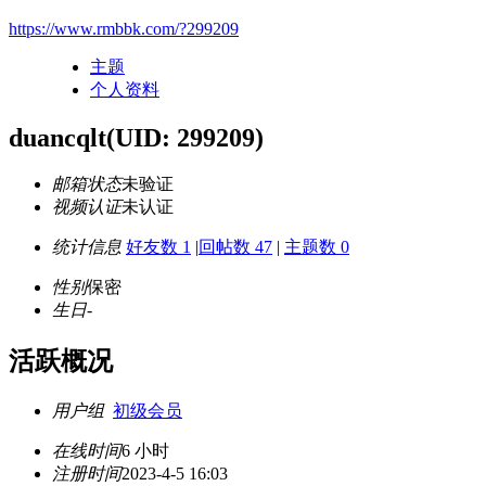
https://www.rmbbk.com/?299209
主题
个人资料
duancqlt
(UID: 299209)
邮箱状态
未验证
视频认证
未认证
统计信息
好友数 1
|
回帖数 47
|
主题数 0
性别
保密
生日
-
活跃概况
用户组
初级会员
在线时间
6 小时
注册时间
2023-4-5 16:03