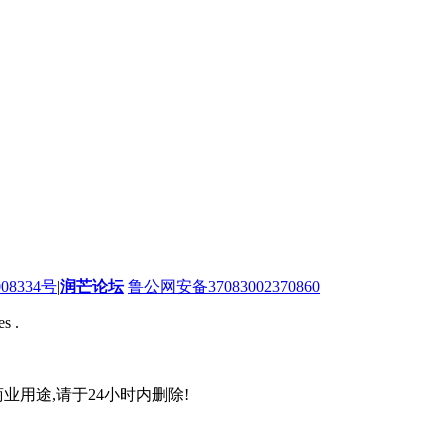
08334号
|
润芒论坛
鲁公网安备37083002370860
s .
业用途,请于24小时内删除!