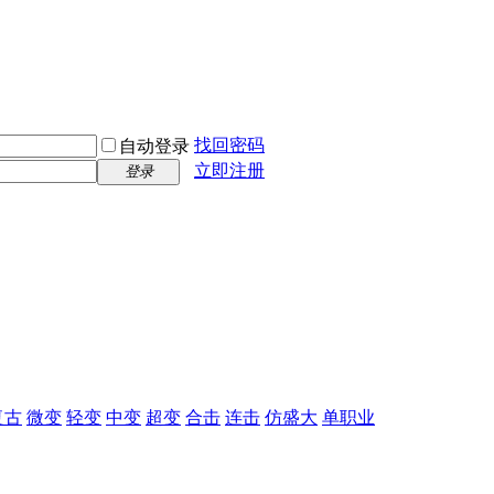
找回密码
自动登录
立即注册
登录
复古
微变
轻变
中变
超变
合击
连击
仿盛大
单职业