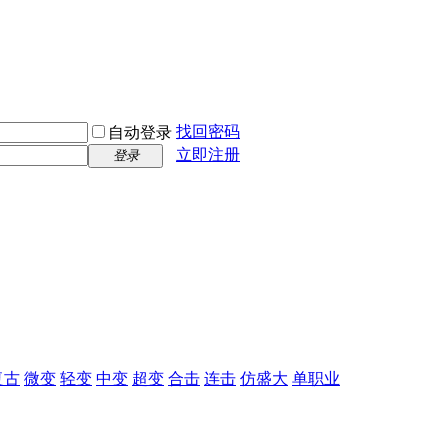
找回密码
自动登录
立即注册
登录
复古
微变
轻变
中变
超变
合击
连击
仿盛大
单职业