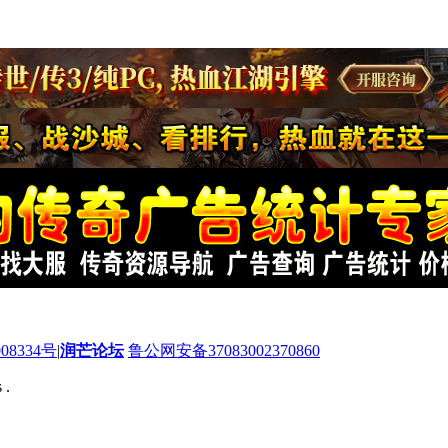
08334号
|
润芒论坛
鲁公网安备37083002370860
 .