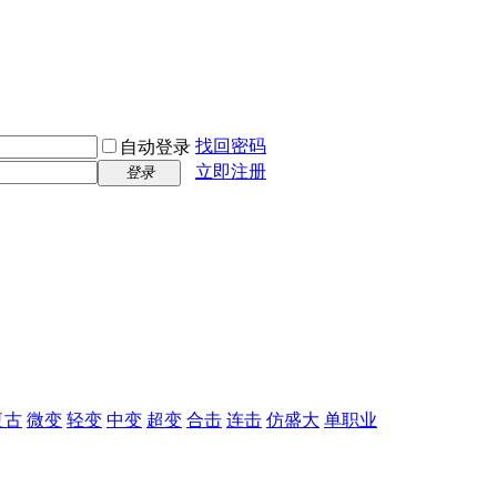
找回密码
自动登录
立即注册
登录
复古
微变
轻变
中变
超变
合击
连击
仿盛大
单职业