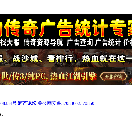
08334号
|
润芒论坛
鲁公网安备37083002370860
 .