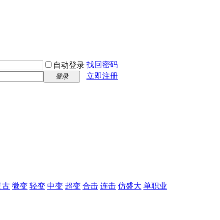
找回密码
自动登录
立即注册
登录
复古
微变
轻变
中变
超变
合击
连击
仿盛大
单职业