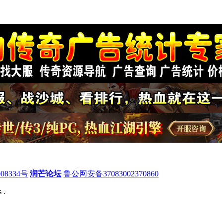
08334号
|
润芒论坛
鲁公网安备37083002370860
 .