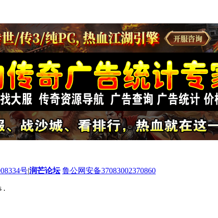
08334号
|
润芒论坛
鲁公网安备37083002370860
 .