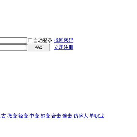
找回密码
自动登录
立即注册
登录
复古
微变
轻变
中变
超变
合击
连击
仿盛大
单职业