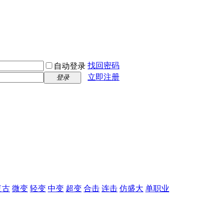
找回密码
自动登录
立即注册
登录
复古
微变
轻变
中变
超变
合击
连击
仿盛大
单职业