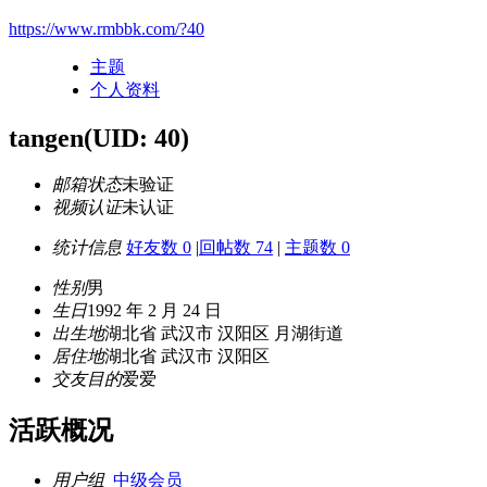
https://www.rmbbk.com/?40
主题
个人资料
tangen
(UID: 40)
邮箱状态
未验证
视频认证
未认证
统计信息
好友数 0
|
回帖数 74
|
主题数 0
性别
男
生日
1992 年 2 月 24 日
出生地
湖北省 武汉市 汉阳区 月湖街道
居住地
湖北省 武汉市 汉阳区
交友目的
爱爱
活跃概况
用户组
中级会员