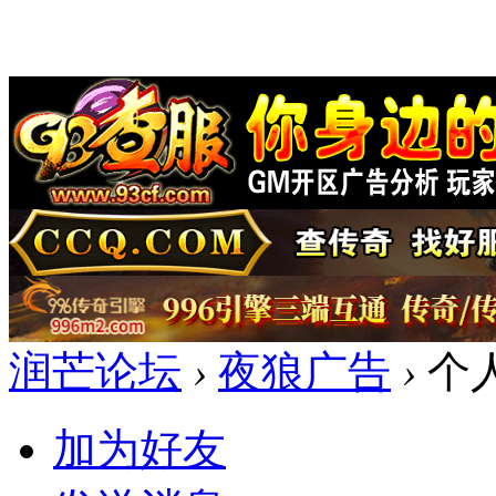
润芒论坛
›
夜狼广告
›
个
加为好友