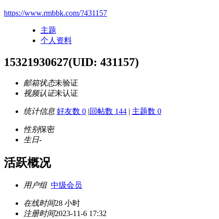
https://www.rmbbk.com/?431157
主题
个人资料
15321930627
(UID: 431157)
邮箱状态
未验证
视频认证
未认证
统计信息
好友数 0
|
回帖数 144
|
主题数 0
性别
保密
生日
-
活跃概况
用户组
中级会员
在线时间
28 小时
注册时间
2023-11-6 17:32