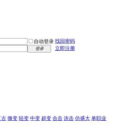
找回密码
自动登录
立即注册
登录
复古
微变
轻变
中变
超变
合击
连击
仿盛大
单职业