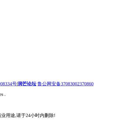
08334号
|
润芒论坛
鲁公网安备37083002370860
s .
业用途,请于24小时内删除!