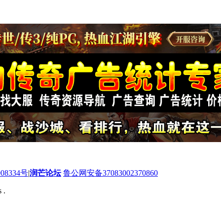
08334号
|
润芒论坛
鲁公网安备37083002370860
 .