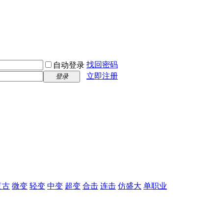
找回密码
自动登录
立即注册
登录
复古
微变
轻变
中变
超变
合击
连击
仿盛大
单职业