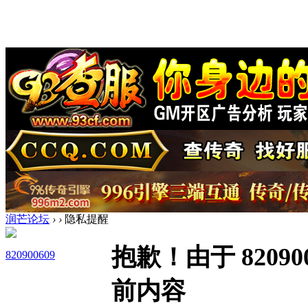
润芒论坛
›
›
隐私提醒
抱歉！由于 8209
820900609
前内容