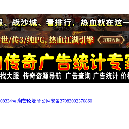
08334号
|
润芒论坛
鲁公网安备37083002370860
 .