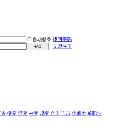
找回密码
自动登录
立即注册
登录
复古
微变
轻变
中变
超变
合击
连击
仿盛大
单职业